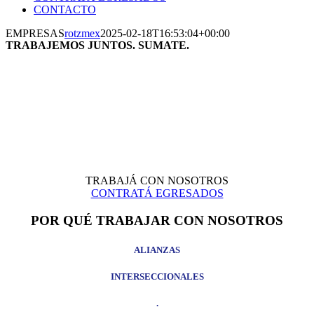
CONTACTO
EMPRESAS
rotzmex
2025-02-18T16:53:04+00:00
TRABAJEMOS JUNTOS. SUMATE.
Apostamos a una sociedad en la que el trabajo sea un
valor fundamental.
Queremos construirla de la mano de quienes generan
empleo.
TRABAJÁ CON NOSOTROS
CONTRATÁ EGRESADOS
POR QUÉ TRABAJAR CON NOSOTROS
ALIANZAS
INTERSECCIONALES
.