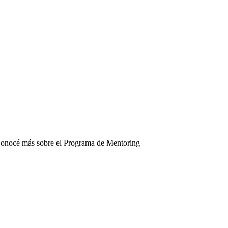
VALOR AGREGADO PARA EL ALIADO
A INTEGRACIÓN DE LOS SOCIOS EN LA IMPLEMENTACIÓ
GENERA UN CAMBIO DE CLIMA-CULTURAL EN LA EMPRES
onocé más sobre el Programa de Mentoring